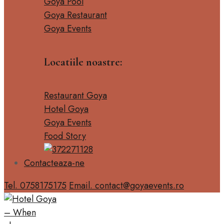
Goya Pool
Goya Restaurant
Goya Events
Locatiile noastre:
Restaurant Goya
Hotel Goya
Goya Events
Food Story
Contacteaza-ne
Tel. 0758175175
Email. contact@goyaevents.ro